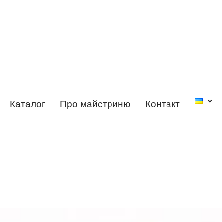
СНЕ БІСЕРОПЛЕ
Каталог
Про майстриню
Контакт
Прикраси
Anna Skazko
це поєднання такого чистого
матеріалу як бісер, традиційного бісероплетіння, вишиванн
бісером та творчого підходу майстрині.
Довідатися більше